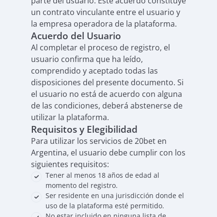
parte del usuario. Este acuerdo constituye
un contrato vinculante entre el usuario y
la empresa operadora de la plataforma.
Acuerdo del Usuario
Al completar el proceso de registro, el
usuario confirma que ha leído,
comprendido y aceptado todas las
disposiciones del presente documento. Si
el usuario no está de acuerdo con alguna
de las condiciones, deberá abstenerse de
utilizar la plataforma.
Requisitos y Elegibilidad
Para utilizar los servicios de 20bet en
Argentina, el usuario debe cumplir con los
siguientes requisitos:
Tener al menos 18 años de edad al
momento del registro.
Ser residente en una jurisdicción donde el
uso de la plataforma esté permitido.
No estar incluido en ninguna lista de