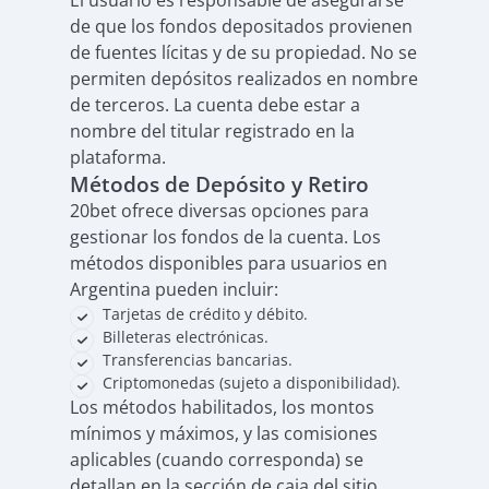
El usuario es responsable de asegurarse
de que los fondos depositados provienen
de fuentes lícitas y de su propiedad. No se
permiten depósitos realizados en nombre
de terceros. La cuenta debe estar a
nombre del titular registrado en la
plataforma.
Métodos de Depósito y Retiro
20bet ofrece diversas opciones para
gestionar los fondos de la cuenta. Los
métodos disponibles para usuarios en
Argentina pueden incluir:
Tarjetas de crédito y débito.
Billeteras electrónicas.
Transferencias bancarias.
Criptomonedas (sujeto a disponibilidad).
Los métodos habilitados, los montos
mínimos y máximos, y las comisiones
aplicables (cuando corresponda) se
detallan en la sección de caja del sitio