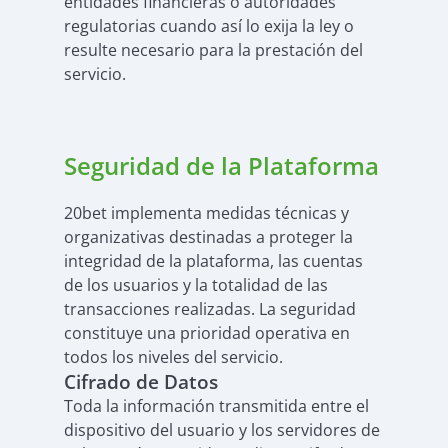
entidades financieras o autoridades
regulatorias cuando así lo exija la ley o
resulte necesario para la prestación del
servicio.
Seguridad de la Plataforma
20bet implementa medidas técnicas y
organizativas destinadas a proteger la
integridad de la plataforma, las cuentas
de los usuarios y la totalidad de las
transacciones realizadas. La seguridad
constituye una prioridad operativa en
todos los niveles del servicio.
Cifrado de Datos
Toda la información transmitida entre el
dispositivo del usuario y los servidores de