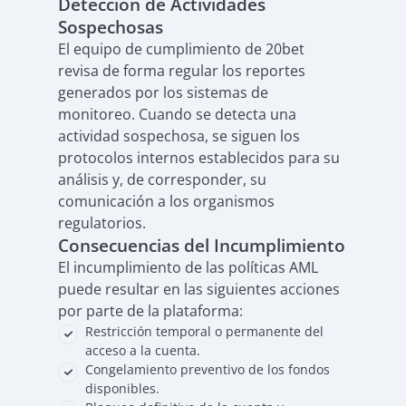
Detección de Actividades
Sospechosas
El equipo de cumplimiento de 20bet
revisa de forma regular los reportes
generados por los sistemas de
monitoreo. Cuando se detecta una
actividad sospechosa, se siguen los
protocolos internos establecidos para su
análisis y, de corresponder, su
comunicación a los organismos
regulatorios.
Consecuencias del Incumplimiento
El incumplimiento de las políticas AML
puede resultar en las siguientes acciones
por parte de la plataforma:
Restricción temporal o permanente del
acceso a la cuenta.
Congelamiento preventivo de los fondos
disponibles.