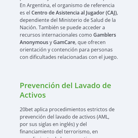
En Argentina, el organismo de referencia
es el
Centro de Asistencia al Jugador (CAJ)
,
dependiente del Ministerio de Salud de la
Nación. También se puede acceder a
recursos internacionales como
Gamblers
Anonymous
y
GamCare
, que ofrecen
orientación y contención para personas
con dificultades relacionadas con el juego.
Prevención del Lavado de
Activos
20bet aplica procedimientos estrictos de
prevención del lavado de activos (AML,
por sus siglas en inglés) y del
financiamiento del terrorismo, en