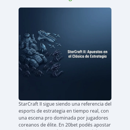
StarCraft II sigue siendo una referencia del
esports de estrategia en tiempo real, con
una escena pro dominada por jugadores
coreanos de élite. En 20bet podés apostar