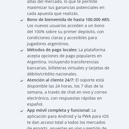
altas del mercado, lo que te permite
maximizar tus ganancias potenciales en
cada apuesta que realizás.
Bono de bienvenida de hasta 100.000 ARS:
Los nuevos usuarios acceden a un bono
del 100% sobre su primer depósito, con
condiciones claras y accesibles para
jugadores argentinos.
Métodos de pago locales:
La plataforma
acepta opciones de pago populares en
Argentina, incluyendo transferencias
bancarias, billeteras virtuales y tarjetas de
débito/crédito nacionales.
Atención al cliente 24/7:
El soporte está
disponible las 24 horas, los 7 días de la
semana, a través de chat en vivo y correo
electrónico, con respuestas rápidas en
español.
App móvil completa y funcional:
La
aplicación para Android y la PWA para iOS
te dan acceso total a todos los mercados
de esports, apuestas en vivo y gestión de