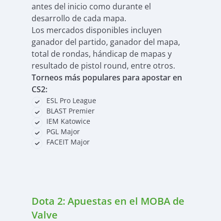
antes del inicio como durante el
desarrollo de cada mapa.
Los mercados disponibles incluyen
ganador del partido, ganador del mapa,
total de rondas, hándicap de mapas y
resultado de pistol round, entre otros.
Torneos más populares para apostar en
CS2:
ESL Pro League
BLAST Premier
IEM Katowice
PGL Major
FACEIT Major
Dota 2: Apuestas en el MOBA de
Valve