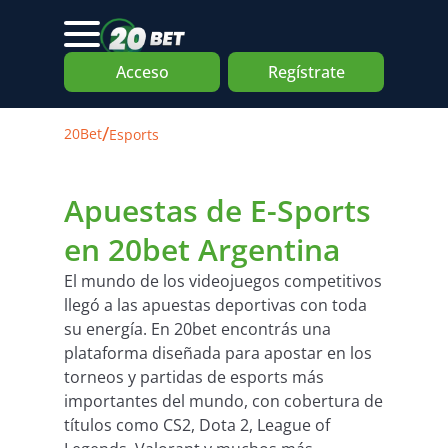
Acceso
Regístrate
20Bet
Esports
Apuestas de E-Sports
en 20bet Argentina
El mundo de los videojuegos competitivos
llegó a las apuestas deportivas con toda
su energía. En 20bet encontrás una
plataforma diseñada para apostar en los
torneos y partidas de esports más
importantes del mundo, con cobertura de
títulos como CS2, Dota 2, League of