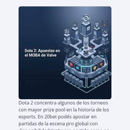
Dota 2 concentra algunos de los torneos
con mayor prize pool en la historia de los
esports. En 20bet podés apostar en
partidas de la escena pro global con