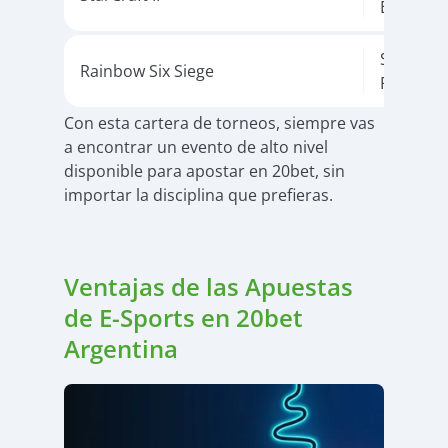
ESL Mast
Six Invit
Rainbow Six Siege
Finals, 
Con esta cartera de torneos, siempre vas
a encontrar un evento de alto nivel
disponible para apostar en 20bet, sin
importar la disciplina que prefieras.
Ventajas de las Apuestas
de E-Sports en 20bet
Argentina