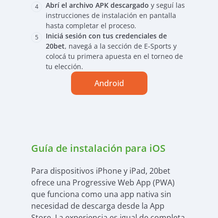
Abrí el archivo APK descargado
y seguí las
instrucciones de instalación en pantalla
hasta completar el proceso.
Iniciá sesión con tus credenciales de
20bet
, navegá a la sección de E-Sports y
colocá tu primera apuesta en el torneo de
tu elección.
Android
Guía de instalación para iOS
Para dispositivos iPhone y iPad, 20bet
ofrece una Progressive Web App (PWA)
que funciona como una app nativa sin
necesidad de descarga desde la App
Store. La experiencia es igual de completa