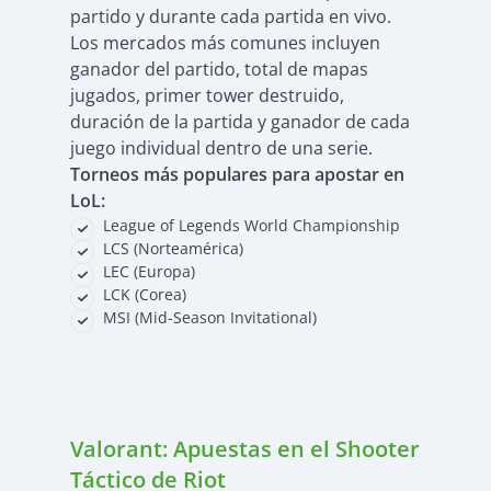
partido y durante cada partida en vivo.
Los mercados más comunes incluyen
ganador del partido, total de mapas
jugados, primer tower destruido,
duración de la partida y ganador de cada
juego individual dentro de una serie.
Torneos más populares para apostar en
LoL:
League of Legends World Championship
LCS (Norteamérica)
LEC (Europa)
LCK (Corea)
MSI (Mid-Season Invitational)
Valorant: Apuestas en el Shooter
Táctico de Riot