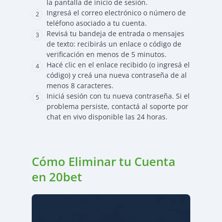
la pantalla de inicio de sesión.
Ingresá el correo electrónico o número de
teléfono asociado a tu cuenta.
Revisá tu bandeja de entrada o mensajes
de texto: recibirás un enlace o código de
verificación en menos de 5 minutos.
Hacé clic en el enlace recibido (o ingresá el
código) y creá una nueva contraseña de al
menos 8 caracteres.
Iniciá sesión con tu nueva contraseña. Si el
problema persiste, contactá al soporte por
chat en vivo disponible las 24 horas.
Cómo Eliminar tu Cuenta
en 20bet