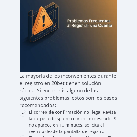
La mayoría de los inconvenientes durante
el registro en 20bet tienen solución
rápida. Si encontrás alguno de los
siguientes problemas, estos son los pasos
recomendados:
El correo de confirmación no llega:
Revisá
la carpeta de spam o correo no deseado. Si
no aparece en 10 minutos, solicitá el
reenvío desde la pantalla de registro.