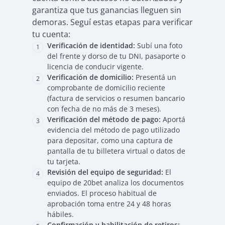
garantiza que tus ganancias lleguen sin
demoras. Seguí estas etapas para verificar
tu cuenta:
Verificación de identidad:
Subí una foto
del frente y dorso de tu DNI, pasaporte o
licencia de conducir vigente.
Verificación de domicilio:
Presentá un
comprobante de domicilio reciente
(factura de servicios o resumen bancario
con fecha de no más de 3 meses).
Verificación del método de pago:
Aportá
evidencia del método de pago utilizado
para depositar, como una captura de
pantalla de tu billetera virtual o datos de
tu tarjeta.
Revisión del equipo de seguridad:
El
equipo de 20bet analiza los documentos
enviados. El proceso habitual de
aprobación toma entre 24 y 48 horas
hábiles.
Confirmación y habilitación de retiros: