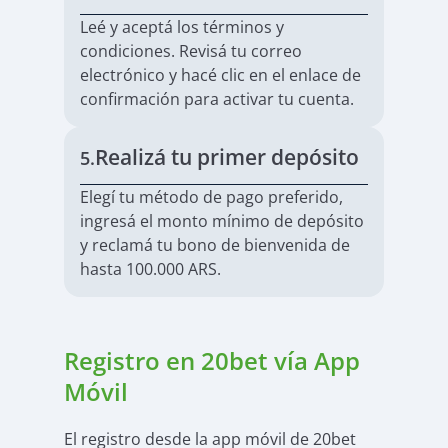
Leé y aceptá los términos y
condiciones. Revisá tu correo
electrónico y hacé clic en el enlace de
confirmación para activar tu cuenta.
Realizá tu primer depósito
5.
Elegí tu método de pago preferido,
ingresá el monto mínimo de depósito
y reclamá tu bono de bienvenida de
hasta 100.000 ARS.
Registro en 20bet vía App
Móvil
El registro desde la app móvil de 20bet