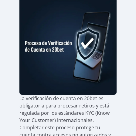
La verificación de cuenta en 20bet es
obligatoria para procesar retiros y está
regulada por los estándares KYC (Know
Your Customer) internacionales.
Completar este proceso protege tu
cuenta contra accesos no autorizados y