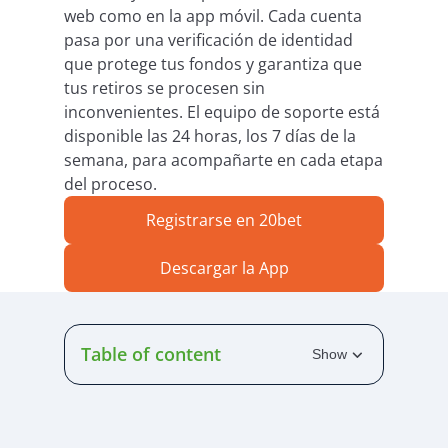
web como en la app móvil. Cada cuenta
pasa por una verificación de identidad
que protege tus fondos y garantiza que
tus retiros se procesen sin
inconvenientes. El equipo de soporte está
disponible las 24 horas, los 7 días de la
semana, para acompañarte en cada etapa
del proceso.
Registrarse en 20bet
Descargar la App
Table of content
Show
Instrucciones para Registrarse en
20bet
Registro en 20bet vía App Móvil