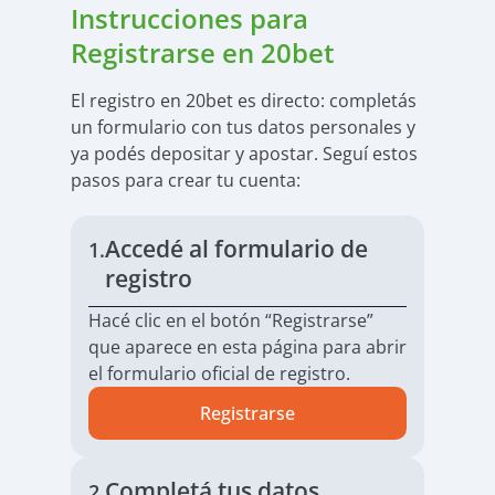
Requisitos para el Registro
Instrucciones para
Proceso de Verificación de Cuenta
Registrarse en 20bet
en 20bet
Iniciar Sesión en tu Cuenta 20bet
El registro en 20bet es directo: completás
Bono de Bienvenida Tras el Registro
un formulario con tus datos personales y
Cómo Obtener el Bono de
ya podés depositar y apostar. Seguí estos
Bienvenida
pasos para crear tu cuenta:
Problemas Frecuentes al Registrar
una Cuenta
Recuperación de Contraseña de tu
Accedé al formulario de
1.
Cuenta
registro
Cómo Eliminar tu Cuenta en 20bet
Hacé clic en el botón “Registrarse”
Preguntas Frecuentes
que aparece en esta página para abrir
el formulario oficial de registro.
Registrarse
Completá tus datos
2.