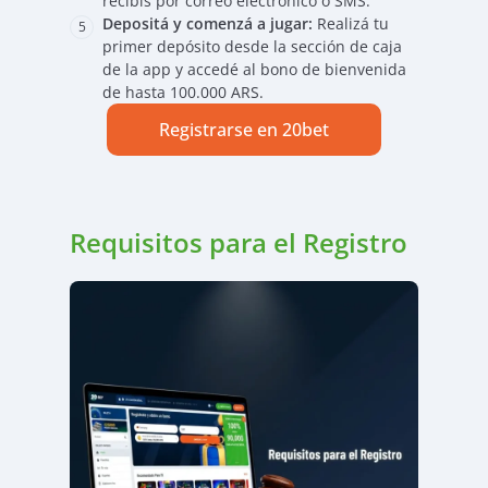
recibís por correo electrónico o SMS.
Depositá y comenzá a jugar:
Realizá tu
primer depósito desde la sección de caja
de la app y accedé al bono de bienvenida
de hasta 100.000 ARS.
Registrarse en 20bet
Requisitos para el Registro