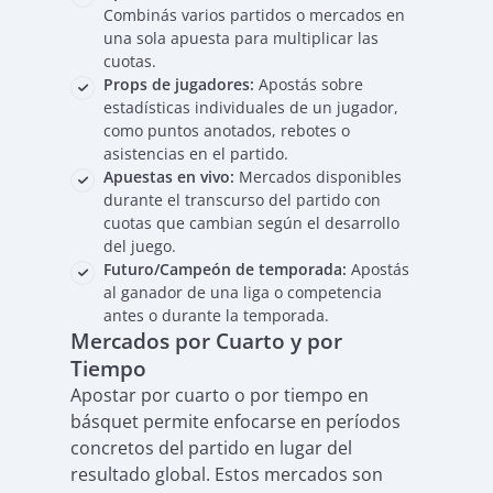
Combinás varios partidos o mercados en
una sola apuesta para multiplicar las
cuotas.
Props de jugadores:
Apostás sobre
estadísticas individuales de un jugador,
como puntos anotados, rebotes o
asistencias en el partido.
Apuestas en vivo:
Mercados disponibles
durante el transcurso del partido con
cuotas que cambian según el desarrollo
del juego.
Futuro/Campeón de temporada:
Apostás
al ganador de una liga o competencia
antes o durante la temporada.
Mercados por Cuarto y por
Tiempo
Apostar por cuarto o por tiempo en
básquet permite enfocarse en períodos
concretos del partido en lugar del
resultado global. Estos mercados son