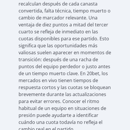
recalculan después de cada canasta
convertida, falta técnica, tiempo muerto o
cambio de marcador relevante. Una
ventaja de diez puntos a mitad del tercer
cuarto se refleja de inmediato en las
cuotas disponibles para ese partido. Esto
significa que las oportunidades más
valiosas suelen aparecer en momentos de
transición: después de una racha de
puntos del equipo perdedor o justo antes
de un tiempo muerto clave. En 20bet, los
mercados en vivo tienen tiempos de
respuesta cortos y las cuotas se bloquean
brevemente durante las actualizaciones
para evitar errores. Conocer el ritmo
habitual de un equipo en situaciones de
presión puede ayudarte a identificar
cuándo una cuota todavía no refleja el
cambio real en el partido.