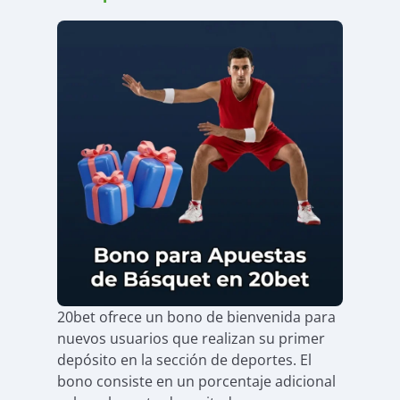
20bet ofrece un bono de bienvenida para
nuevos usuarios que realizan su primer
depósito en la sección de deportes. El
bono consiste en un porcentaje adicional