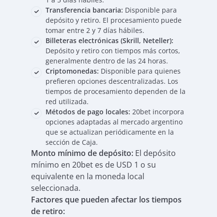
Transferencia bancaria:
Disponible para
depósito y retiro. El procesamiento puede
tomar entre 2 y 7 días hábiles.
Billeteras electrónicas (Skrill, Neteller):
Depósito y retiro con tiempos más cortos,
generalmente dentro de las 24 horas.
Criptomonedas:
Disponible para quienes
prefieren opciones descentralizadas. Los
tiempos de procesamiento dependen de la
red utilizada.
Métodos de pago locales:
20bet incorpora
opciones adaptadas al mercado argentino
que se actualizan periódicamente en la
sección de Caja.
Monto mínimo de depósito:
El depósito
mínimo en 20bet es de USD 1 o su
equivalente en la moneda local
seleccionada.
Factores que pueden afectar los tiempos
de retiro: