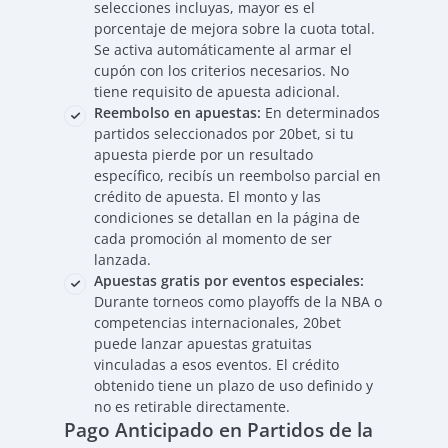
selecciones incluyas, mayor es el
porcentaje de mejora sobre la cuota total.
Se activa automáticamente al armar el
cupón con los criterios necesarios. No
tiene requisito de apuesta adicional.
Reembolso en apuestas:
En determinados
partidos seleccionados por 20bet, si tu
apuesta pierde por un resultado
específico, recibís un reembolso parcial en
crédito de apuesta. El monto y las
condiciones se detallan en la página de
cada promoción al momento de ser
lanzada.
Apuestas gratis por eventos especiales:
Durante torneos como playoffs de la NBA o
competencias internacionales, 20bet
puede lanzar apuestas gratuitas
vinculadas a esos eventos. El crédito
obtenido tiene un plazo de uso definido y
no es retirable directamente.
Pago Anticipado en Partidos de la