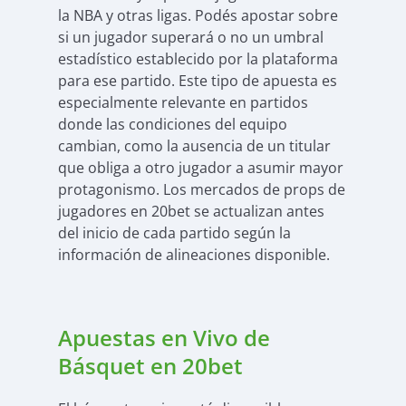
la NBA y otras ligas. Podés apostar sobre
si un jugador superará o no un umbral
estadístico establecido por la plataforma
para ese partido. Este tipo de apuesta es
especialmente relevante en partidos
donde las condiciones del equipo
cambian, como la ausencia de un titular
que obliga a otro jugador a asumir mayor
protagonismo. Los mercados de props de
jugadores en 20bet se actualizan antes
del inicio de cada partido según la
información de alineaciones disponible.
Apuestas en Vivo de
Básquet en 20bet