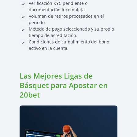
Verificación KYC pendiente o
documentación incompleta.
Volumen de retiros procesados en el
período.
Método de pago seleccionado y su propio
tiempo de acreditación.
Condiciones de cumplimiento del bono
activo en la cuenta.
Las Mejores Ligas de
Básquet para Apostar en
20bet