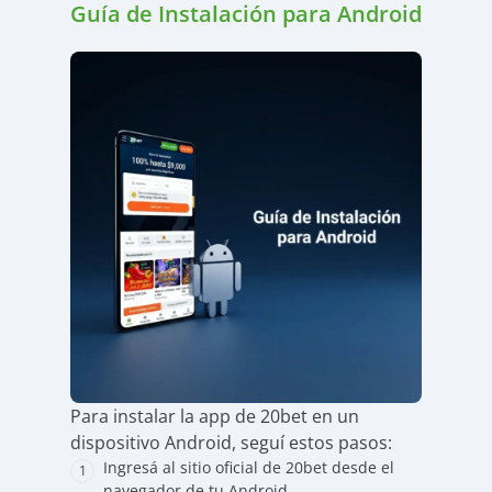
Guía de Instalación para Android
Para instalar la app de 20bet en un
dispositivo Android, seguí estos pasos:
Ingresá al sitio oficial de 20bet desde el
navegador de tu Android.