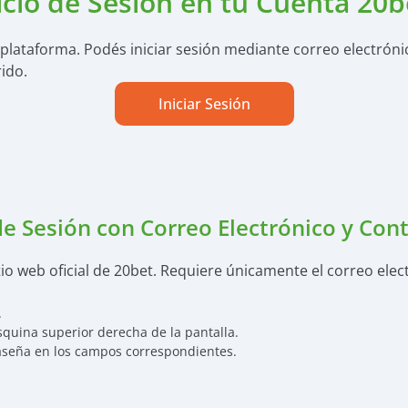
icio de Sesión en tu Cuenta 20b
 y sus Soluciones
 plataforma. Podés iniciar sesión mediante correo electrónic
ido.
Iniciar Sesión
 de Sesión con Correo Electrónico y Con
tio web oficial de 20bet. Requiere únicamente el correo elect
.
esquina superior derecha de la pantalla.
traseña en los campos correspondientes.