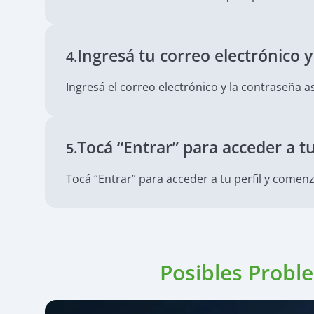
Ingresá tu correo electrónico 
4.
Ingresá el correo electrónico y la contraseña a
Tocá “Entrar” para acceder a tu
5.
Tocá “Entrar” para acceder a tu perfil y comenz
Posibles Proble