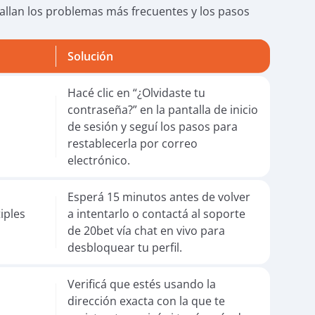
allan los problemas más frecuentes y los pasos
Solución
Hacé clic en “¿Olvidaste tu
contraseña?” en la pantalla de inicio
de sesión y seguí los pasos para
restablecerla por correo
electrónico.
Esperá 15 minutos antes de volver
iples
a intentarlo o contactá al soporte
de 20bet vía chat en vivo para
desbloquear tu perfil.
Verificá que estés usando la
dirección exacta con la que te