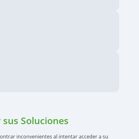
y sus Soluciones
ntrar inconvenientes al intentar acceder a su