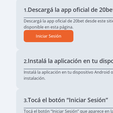
Descargá la app oficial de 20be
1.
Descargá la app oficial de 20bet desde este sit
disponible en esta página.
Iniciar Sesión
Instalá la aplicación en tu disp
2.
Instalá la aplicación en tu dispositivo Android 
instalación.
Tocá el botón “Iniciar Sesión”
3.
Tocá el botón “Iniciar Sesión” que aparece en la