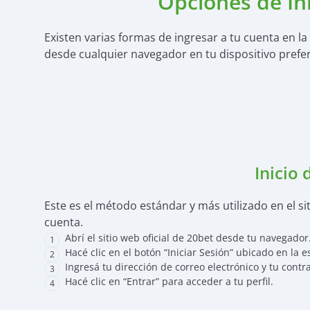
Opciones de In
Posibles Problemas al Iniciar Sesión en 20bet
Recuperación de Contraseña Olvidada
FAQ
Existen varias formas de ingresar a tu cuenta en la
desde cualquier navegador en tu dispositivo prefer
Inicio
Este es el método estándar y más utilizado en el si
cuenta.
Abrí el sitio web oficial de 20bet desde tu navegador
Hacé clic en el botón “Iniciar Sesión” ubicado en la 
Ingresá tu dirección de correo electrónico y tu con
Hacé clic en “Entrar” para acceder a tu perfil.