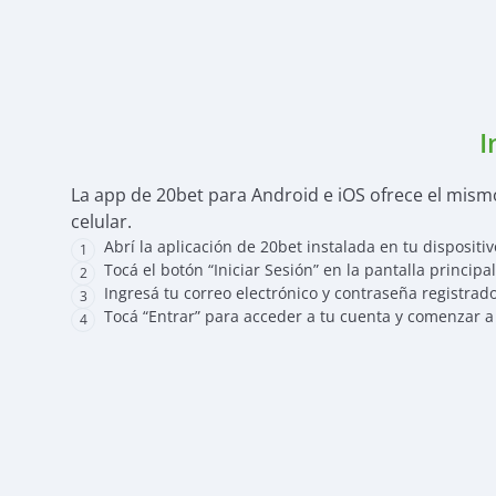
I
La app de 20bet para Android e iOS ofrece el mismo
celular.
Abrí la aplicación de 20bet instalada en tu dispositiv
Tocá el botón “Iniciar Sesión” en la pantalla principal
Ingresá tu correo electrónico y contraseña registrado
Tocá “Entrar” para acceder a tu cuenta y comenzar a