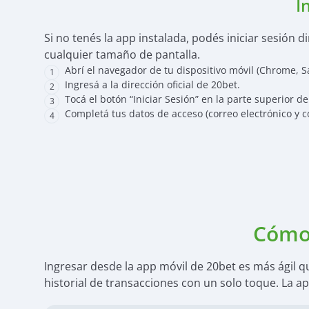
I
Si no tenés la app instalada, podés iniciar sesión
cualquier tamaño de pantalla.
Abrí el navegador de tu dispositivo móvil (Chrome, Sa
Ingresá a la dirección oficial de 20bet.
Tocá el botón “Iniciar Sesión” en la parte superior de
Completá tus datos de acceso (correo electrónico y co
Cómo 
Ingresar desde la app móvil de 20bet es más ágil qu
historial de transacciones con un solo toque. La ap